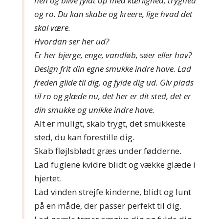
hen og blive fyldt op med kærlighed, tryghed
og ro. Du kan skabe og kreere, lige hvad det
skal være.
H
vordan ser her ud?
Er her bjerge, enge, vandløb, søer eller hav?
Design frit din egne smukke indre have. Lad
freden glide til dig, og fylde dig ud. Giv plads
til ro og glæde nu, det her er dit sted, det er
din smukke og unikke indre have.
Alt er muligt, skab trygt, det smukkeste
sted, du kan forestille dig.
Skab fløjlsblødt græs under fødderne.
Lad fuglene kvidre blidt og vække glæde i
hjertet.
Lad vinden strejfe kinderne, blidt og lunt
på en måde, der passer perfekt til dig.