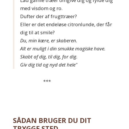
Lad gamle træer omgive dig og fylde dig
med visdom og ro.
Dufter der af frugttræer?
Eller er det endeløse citronlunde, der får
dig til at smile?
Du, min kære, er skaberen.
Alt er muligt i din smukke magiske have.
Skabt af dig, til dig, for dig.
Giv dig tid og nyd det hele
”
***
SÅDAN BRUGER DU DIT
TRYGGE STED