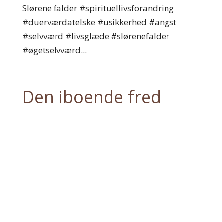
Slørene falder #spirituellivsforandring
#duerværdatelske #usikkerhed #angst
#selvværd #livsglæde #slørenefalder
#øgetselvværd...
Den iboende fred