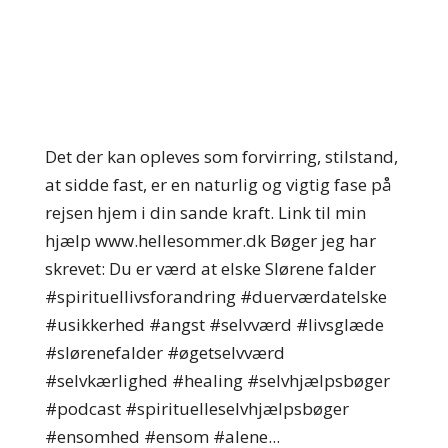
Det der kan opleves som forvirring, stilstand,
at sidde fast, er en naturlig og vigtig fase på
rejsen hjem i din sande kraft. Link til min
hjælp www.hellesommer.dk Bøger jeg har
skrevet: Du er værd at elske Slørene falder
#spirituellivsforandring #duerværdatelske
#usikkerhed #angst #selvværd #livsglæde
#slørenefalder #øgetselvværd
#selvkærlighed #healing #selvhjælpsbøger
#podcast #spirituelleselvhjælpsbøger
#ensomhed #ensom #alene...