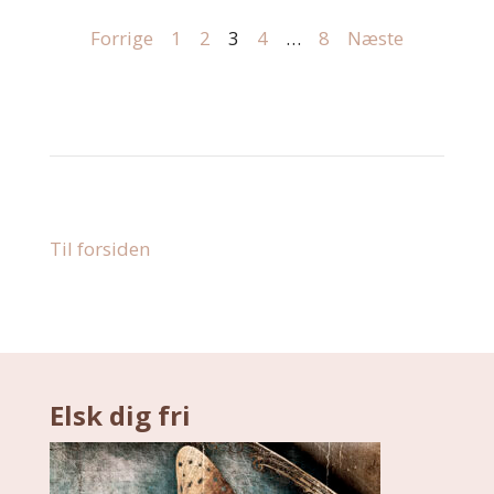
Episodes
Forrige
1
2
3
4
…
8
Næste
navigation
Til forsiden
Elsk dig fri